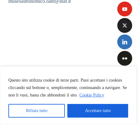
museoastronomico.oabr@inaf.it
Questo sito utilizza cookie di terze parti. Puoi accettare i cookies
cliccando sul bottone o, semplicemente, continuando a navigare. Se
non li vuoi, basta che abbondoni il sito.
Cookie Policy
Privacy
&
Cookies
Rifiuta tutto
Accettare tutto
Policy
Copyright © 2026 INAF-Osservatorio Astronomico di Brera
Italiano