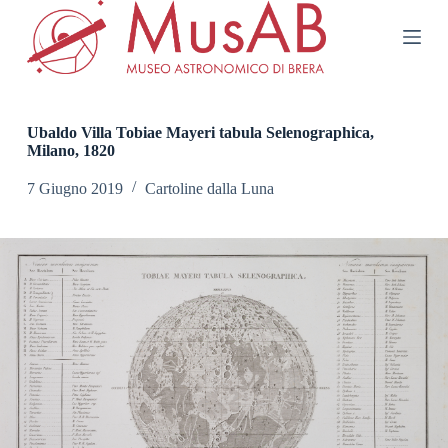
S
a
l
t
a
a
l
Ubaldo Villa Tobiae Mayeri tabula Selenographica,
c
Milano, 1820
o
n
7 Giugno 2019
Cartoline dalla Luna
t
e
n
u
t
o