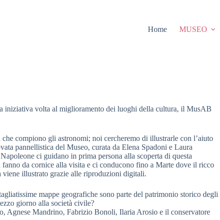
Home
MUSEO
iniziativa volta al miglioramento dei luoghi della cultura, il MusAB
 che compiono gli astronomi; noi cercheremo di illustrarle con l’aiuto
novata pannellistica del Museo, curata da Elena Spadoni e Laura
 Napoleone ci guidano in prima persona alla scoperta di questa
anno da cornice alla visita e ci conducono fino a Marte dove il ricco
ene illustrato grazie alle riproduzioni digitali.
tagliatissime mappe geografiche sono parte del patrimonio storico degli
zzo giorno alla società civile?
eo, Agnese Mandrino, Fabrizio Bonoli, Ilaria Arosio e il conservatore