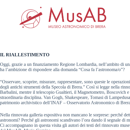
S
a
l
t
a
a
l
c
o
n
IL RIALLESTIMENTO
t
e
Oggi, grazie a un finanziamento Regione Lombardia, nell’ambito di una 
n
ha l’ambizione di rispondere alla domanda “Cosa fa l’astronoma/o”?
u
t
“Osservare, scoprire, misurare, rappresentare, sono queste le operazioni
o
degli antichi strumenti della Specola di Brera.” Così si legge nella rin
Barbalini, mentre il telescopio Gualtieri, il Magnetometro, Boscovich e
straordinaria disciplina. Van Gogh, Shakespeare, Tomasi di Lampedusa f
patrimonio archivistico dell’INAF – Osservatorio Astronomico di Brera vi
Nella rinnovata galleria espositiva non mancano le sorprese: perché det
astronomi? Perché gli astronomi scandivano l’ora dando il segnale di me
Ci accompagnano in questa visita gli autori dei testi del rinnovato mus