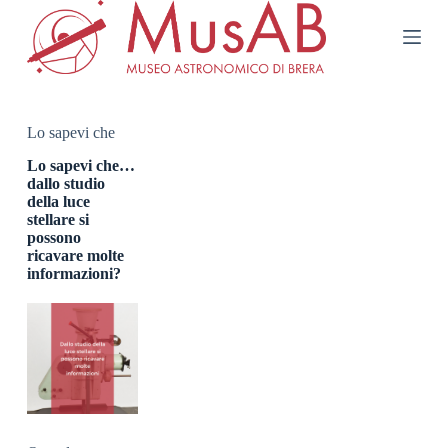
S
a
l
t
a
a
l
Lo sapevi che
c
o
Lo sapevi che…
n
dallo studio
t
della luce
e
stellare si
n
possono
u
ricavare molte
t
informazioni?
o