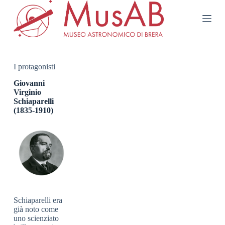
S
a
l
t
a
a
l
I protagonisti
c
o
Giovanni
n
Virginio
t
Schiaparelli
e
(1835-1910)
n
u
t
o
Schiaparelli era
già noto come
uno scienziato