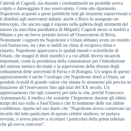
l’attività di Cagnoli, ma durante i combattimenti un proiettile aveva
colpito e danneggiato il suo osservatorio. Come atto riparatorio,
Napoleone acquistò a spese pubbliche tutti gli strumenti sopravvissuti e
li distribuì agli osservatori italiani: anche a Brera fu assegnato un
telescopio, che ancora oggi è esposto nella galleria degli strumenti del
museo (la macchina parallattica di Mégnié); Cagnoli stesso si trasferì a
Milano e per un breve periodo lavorò all’Osservatorio di Brera.
Nonostante i rapporti tra Napoleone e Oriani abbiano avuto un esordio
così burrascoso, tra i due si stabilì un clima di reciproca stima e
rispetto. Napoleone apprezzava le qualità morali e scientifiche di
Oriani, che insignì di titoli onorifici e a cui affidò diversi incarichi
importanti, come la presidenza della commissione per l’introduzione
del sistema metrico decimale e la supervisione della riforma degli
ordinamenti delle università di Pavia e di Bologna. Un segno di questo
apprezzamento è anche l’orologio che Napoleone donò a Oriani, un
pendolo Arnold di grande valore che rimase lo strumento più preciso in
dotazione all’Osservatorio fino agli inizi del XX secolo. Un
apprezzamento che egli conservò per tutta la vita, perché Francesco
Antommarchi, il medico che assistette l’Imperatore durante gli ultimi
tempi del suo esilio a Sant’Elena e che fu testimone delle sue ultime
confidenze, riporta nel suo diario che “Napoleone aveva conservato un
ricordo del tutto particolare di questo celebre studioso; ne parlava
sovente, e aveva piacere a ricordare i particolari della prima udienza
che gli aveva concesso”.