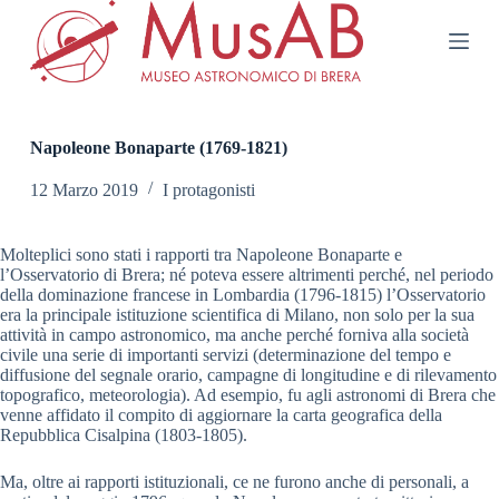
S
a
l
t
a
a
l
Napoleone Bonaparte (1769-1821)
c
o
12 Marzo 2019
I protagonisti
n
t
e
Molteplici sono stati i rapporti tra Napoleone Bonaparte e
n
l’Osservatorio di Brera; né poteva essere altrimenti perché, nel periodo
u
della dominazione francese in Lombardia (1796-1815) l’Osservatorio
t
era la principale istituzione scientifica di Milano, non solo per la sua
o
attività in campo astronomico, ma anche perché forniva alla società
civile una serie di importanti servizi (determinazione del tempo e
diffusione del segnale orario, campagne di longitudine e di rilevamento
topografico, meteorologia). Ad esempio, fu agli astronomi di Brera che
venne affidato il compito di aggiornare la carta geografica della
Repubblica Cisalpina (1803-1805).
Ma, oltre ai rapporti istituzionali, ce ne furono anche di personali, a