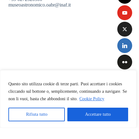
museoastronomico.oabr@inaf.it
Questo sito utilizza cookie di terze parti. Puoi accettare i cookies
cliccando sul bottone o, semplicemente, continuando a navigare. Se
non li vuoi, basta che abbondoni il sito.
Cookie Policy
Privacy
&
Cookies
Rifiuta tutto
Accettare tutto
Policy
Copyright © 2026 INAF-Osservatorio Astronomico di Brera
English
(
Inglese
)
Italiano