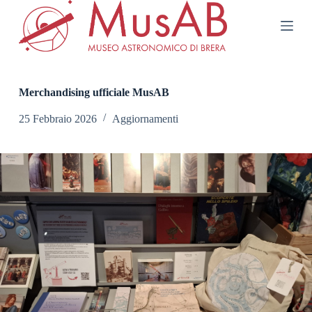
S
a
l
t
a
a
l
Merchandising ufficiale MusAB
c
o
25 Febbraio 2026
Aggiornamenti
n
t
e
n
u
t
o