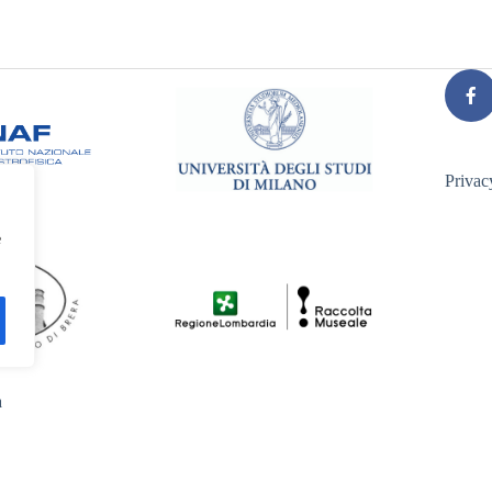
Privac
e
a
Italiano