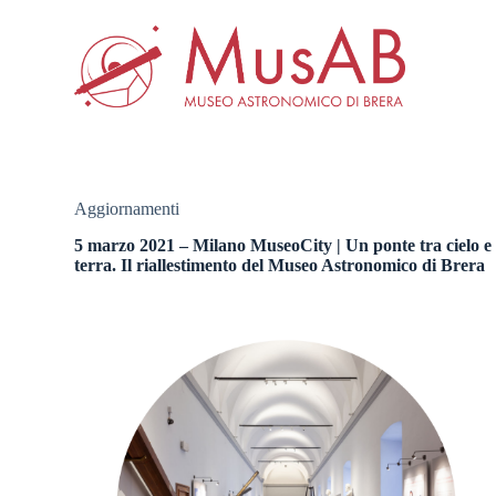
S
a
l
t
a
a
l
c
o
n
Aggiornamenti
t
e
5 marzo 2021 – Milano MuseoCity | Un ponte tra cielo e
n
terra. Il riallestimento del Museo Astronomico di Brera
u
t
o