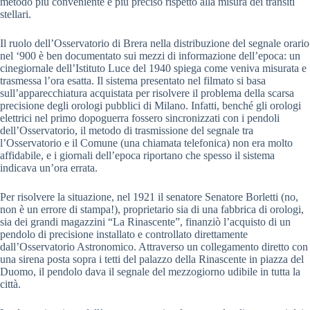
metodo più conveniente e più preciso rispetto alla misura dei transiti
stellari.
Il ruolo dell’Osservatorio di Brera nella distribuzione del segnale orario
nel ‘900 è ben documentato sui mezzi di informazione dell’epoca: un
cinegiornale dell’Istituto Luce del 1940 spiega come veniva misurata e
trasmessa l’ora esatta. Il sistema presentato nel filmato si basa
sull’apparecchiatura acquistata per risolvere il problema della scarsa
precisione degli orologi pubblici di Milano. Infatti, benché gli orologi
elettrici nel primo dopoguerra fossero sincronizzati con i pendoli
dell’Osservatorio, il metodo di trasmissione del segnale tra
l’Osservatorio e il Comune (una chiamata telefonica) non era molto
affidabile, e i giornali dell’epoca riportano che spesso il sistema
indicava un’ora errata.
Per risolvere la situazione, nel 1921 il senatore Senatore Borletti (no,
non è un errore di stampa!), proprietario sia di una fabbrica di orologi,
sia dei grandi magazzini “La Rinascente”, finanziò l’acquisto di un
pendolo di precisione installato e controllato direttamente
dall’Osservatorio Astronomico. Attraverso un collegamento diretto con
una sirena posta sopra i tetti del palazzo della Rinascente in piazza del
Duomo, il pendolo dava il segnale del mezzogiorno udibile in tutta la
città.