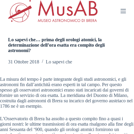
S
a
l
t
a
a
l
Lo sapevi che… prima degli orologi atomici, la
c
determinazione dell’ora esatta era compito degli
o
astronomi?
n
t
31 Ottobre 2018
Lo sapevi che
e
n
u
La misura del tempo è parte integrante degli studi astronomici, e gli
t
astronomi fin dall’antichità erano esperti in tal campo. Per questo
o
spesso gli osservatori astronomici erano stati incaricati dai governi di
fornire un servizio di ora esatta. La meridiana del Duomo di Milano,
costruita dagli astronomi di Brera su incarico del governo austriaco nel
1786 ne è un esempio.
L’Osservatorio di Brera ha assolto a questo compito fino a quasi i
giorni nostri: le ultime trasmissioni di ora esatta risalgono alla fine degli
anni Sessanta del ‘900, quando gli orologi atomici fornirono un