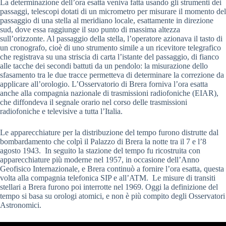
La determinazione dell’ora esatta veniva fatta usando gli strumenti dei
passaggi, telescopi dotati di un micrometro per misurare il momento del
passaggio di una stella al meridiano locale, esattamente in direzione
sud, dove essa raggiunge il suo punto di massima altezza
sull’orizzonte. Al passaggio della stella, l’operatore azionava il tasto di
un cronografo, cioè di uno strumento simile a un ricevitore telegrafico
che registrava su una striscia di carta l’istante del passaggio, di fianco
alle tacche dei secondi battuti da un pendolo: la misurazione dello
sfasamento tra le due tracce permetteva di determinare la correzione da
applicare all’orologio. L’Osservatorio di Brera forniva l’ora esatta
anche alla compagnia nazionale di trasmissioni radiofoniche (EIAR),
che diffondeva il segnale orario nel corso delle trasmissioni
radiofoniche e televisive a tutta l’Italia.
Le apparecchiature per la distribuzione del tempo furono distrutte dal
bombardamento che colpì il Palazzo di Brera la notte tra il 7 e l’8
agosto 1943. In seguito la stazione del tempo fu ricostruita con
apparecchiature più moderne nel 1957, in occasione dell’Anno
Geofisico Internazionale, e Brera continuò a fornire l’ora esatta, questa
volta alla compagnia telefonica SIP e all’ATM. Le misure di transiti
stellari a Brera furono poi interrotte nel 1969. Oggi la definizione del
tempo si basa su orologi atomici, e non è più compito degli Osservatori
Astronomici.