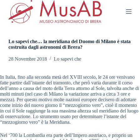
S
a
l
t
a
a
l
Lo sapevi che… la meridiana del Duomo di Milano è stata
c
costruita dagli astronomi di Brera?
o
n
28 Novembre 2018
Lo sapevi che
t
e
n
In Italia, fino alla seconda metà del XVIII secolo, le 24 ore venivano
u
fatte partire dall’istante del tramonto, che però varia durante il corso
t
dell’anno a causa del moto della Terra attorno al Sole, talvolta anche di
o
molti minuti (nel caso di Milano la variazione arriva a circa 3 ore e
mezza). Per questo motivo molte nazioni europee decisero di adottare
come inizio del nuovo giorno il “mezzogiorno vero”, cioè il momento
in cui il Sole raggiunge la sua massima altezza sul meridiano del luogo
di osservazione. Lo strumento usato per determinare l’istante del
“mezzogiorno vero” è la Meridiana.
Nel ‘700 la Lombardia era parte dell’Impero austriaco, e proprio un