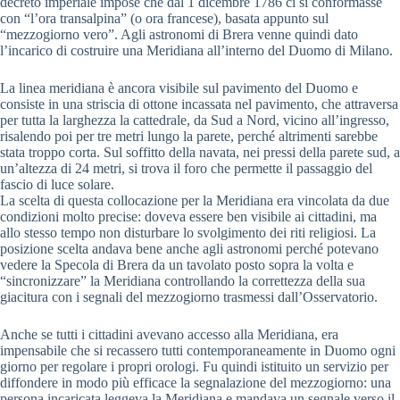
decreto imperiale impose che dal 1 dicembre 1786 ci si conformasse
con “l’ora transalpina” (o ora francese), basata appunto sul
“mezzogiorno vero”. Agli astronomi di Brera venne quindi dato
l’incarico di costruire una Meridiana all’interno del Duomo di Milano.
La linea meridiana è ancora visibile sul pavimento del Duomo e
consiste in una striscia di ottone incassata nel pavimento, che attraversa
per tutta la larghezza la cattedrale, da Sud a Nord, vicino all’ingresso,
risalendo poi per tre metri lungo la parete, perché altrimenti sarebbe
stata troppo corta. Sul soffitto della navata, nei pressi della parete sud, a
un’altezza di 24 metri, si trova il foro che permette il passaggio del
fascio di luce solare.
La scelta di questa collocazione per la Meridiana era vincolata da due
condizioni molto precise: doveva essere ben visibile ai cittadini, ma
allo stesso tempo non disturbare lo svolgimento dei riti religiosi. La
posizione scelta andava bene anche agli astronomi perché potevano
vedere la Specola di Brera da un tavolato posto sopra la volta e
“sincronizzare” la Meridiana controllando la correttezza della sua
giacitura con i segnali del mezzogiorno trasmessi dall’Osservatorio.
Anche se tutti i cittadini avevano accesso alla Meridiana, era
impensabile che si recassero tutti contemporaneamente in Duomo ogni
giorno per regolare i propri orologi. Fu quindi istituito un servizio per
diffondere in modo più efficace la segnalazione del mezzogiorno: una
persona incaricata leggeva la Meridiana e mandava un segnale verso il