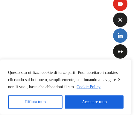
Questo sito utilizza cookie di terze parti. Puoi accettare i cookies
cliccando sul bottone o, semplicemente, continuando a navigare. Se
non li vuoi, basta che abbondoni il sito.
Cookie Policy
Privacy
&
Cookies
Rifiuta tutto
Accettare tutto
Policy
Copyright © 2026 INAF-Osservatorio Astronomico di Brera
English
(
Inglese
)
Italiano