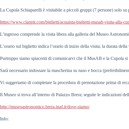
La Cupola Schiaparelli è visitabile a piccoli gruppi (7 persone) solo su 
https://www.clappit.com/biglietti/acquista-biglietti-musab-visita-alla
L’ingresso comprende la visita libera alla galleria del Museo Astronomic
L’orario sul biglietto indica l’orario di inizio della visita; la durata della
Purtroppo siamo spiacenti di comunicarvi che il MusAB e la Cupola si t
Sarà necessario indossare la mascherina su naso e bocca (preferibilmente
Vi suggeriamo di completare la procedura di prenotazione prima di rec
Il Museo si trova all’interno di Palazzo Brera; seguite le indicazioni del
http://museoastronomico.brera.
inaf.it/dove-siamo/
Info: