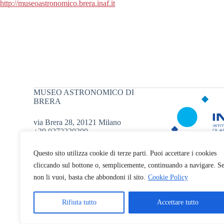
http://museoastronomico.brera.
inaf.it
MUSEO ASTRONOMICO DI
BRERA
via Brera 28, 20121 Milano
+39 0272320300
museoastronomico.oabr@inaf.it
Questo sito utilizza cookie di terze parti. Puoi accettare i cookies
cliccando sul bottone o, semplicemente, continuando a navigare. S
non li vuoi, basta che abbondoni il sito.
Cookie Policy
Rifiuta tutto
Accettare tutto