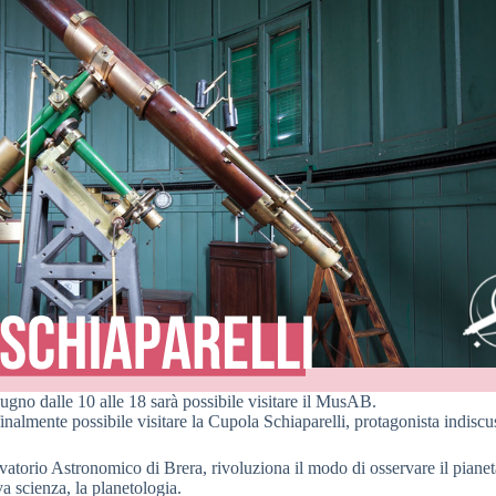
ugno dalle 10 alle 18 sarà possibile visitare il MusAB.
inalmente possibile visitare la Cupola Schiaparelli, protagonista indiscu
vatorio Astronomico di Brera, rivoluziona il modo di osservare il piane
va scienza, la planetologia.