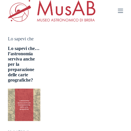
S
a
l
t
a
a
l
Lo sapevi che
c
o
Lo sapevi che…
n
l’astronomia
t
serviva anche
e
per la
n
preparazione
u
delle carte
t
geografiche?
o