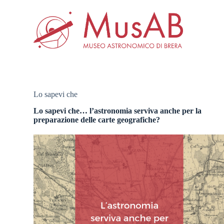
S
a
l
t
a
a
l
c
o
n
Lo sapevi che
t
e
Lo sapevi che… l’astronomia serviva anche per la
n
preparazione delle carte geografiche?
u
t
o