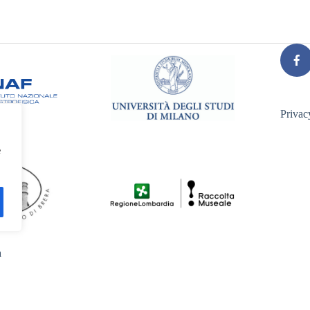
Privac
e
a
Italiano