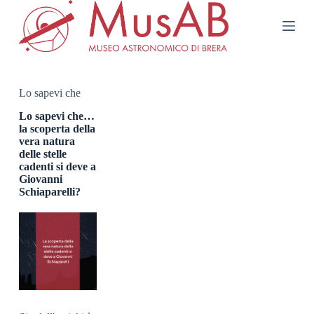
S
a
l
t
a
a
l
Lo sapevi che
c
o
Lo sapevi che…
n
la scoperta della
t
vera natura
e
delle stelle
n
cadenti si deve a
u
Giovanni
t
Schiaparelli?
o