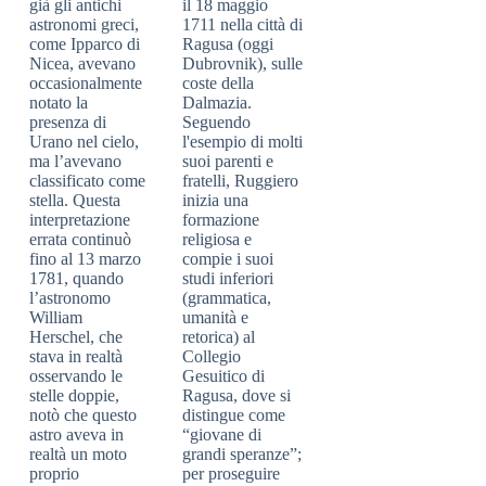
già gli antichi
il 18 maggio
astronomi greci,
1711 nella città di
come Ipparco di
Ragusa (oggi
Nicea, avevano
Dubrovnik), sulle
occasionalmente
coste della
notato la
Dalmazia.
presenza di
Seguendo
Urano nel cielo,
l'esempio di molti
ma l’avevano
suoi parenti e
classificato come
fratelli, Ruggiero
stella. Questa
inizia una
interpretazione
formazione
errata continuò
religiosa e
fino al 13 marzo
compie i suoi
1781, quando
studi inferiori
l’astronomo
(grammatica,
William
umanità e
Herschel, che
retorica) al
stava in realtà
Collegio
osservando le
Gesuitico di
stelle doppie,
Ragusa, dove si
notò che questo
distingue come
astro aveva in
“giovane di
realtà un moto
grandi speranze”;
proprio
per proseguire