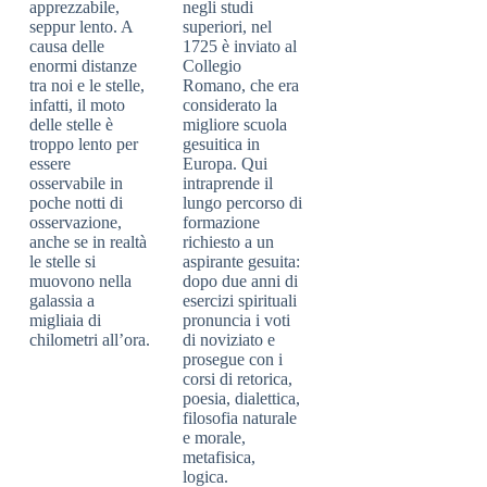
apprezzabile,
negli studi
seppur lento. A
superiori, nel
causa delle
1725 è inviato al
enormi distanze
Collegio
tra noi e le stelle,
Romano, che era
infatti, il moto
considerato la
delle stelle è
migliore scuola
troppo lento per
gesuitica in
essere
Europa. Qui
osservabile in
intraprende il
poche notti di
lungo percorso di
osservazione,
formazione
anche se in realtà
richiesto a un
le stelle si
aspirante gesuita:
muovono nella
dopo due anni di
galassia a
esercizi spirituali
migliaia di
pronuncia i voti
chilometri all’ora.
di noviziato e
prosegue con i
corsi di retorica,
poesia, dialettica,
filosofia naturale
e morale,
metafisica,
logica.