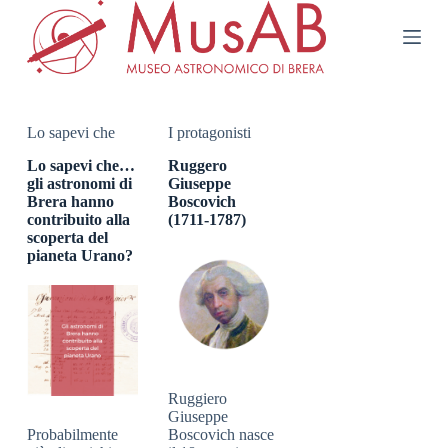
S
a
l
t
a
a
l
Lo sapevi che
I protagonisti
c
o
Lo sapevi che…
Ruggero
n
gli astronomi di
Giuseppe
t
Brera hanno
Boscovich
e
contribuito alla
(1711-1787)
n
scoperta del
u
pianeta Urano?
t
o
Ruggiero
Giuseppe
Probabilmente
Boscovich nasce