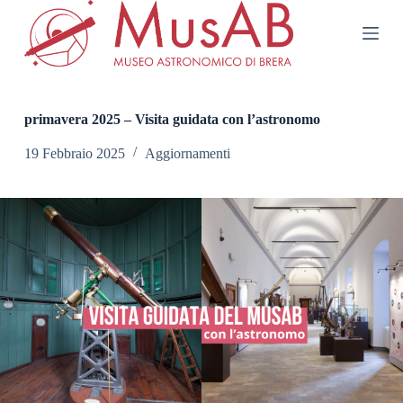
S
a
l
t
a
a
l
primavera 2025 – Visita guidata con l’astronomo
c
o
19 Febbraio 2025
Aggiornamenti
n
t
e
n
u
t
o