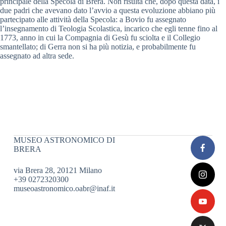
principale della Specola di Brera. Non risulta che, dopo questa data, i
due padri che avevano dato l’avvio a questa evoluzione abbiano più
partecipato alle attività della Specola: a Bovio fu assegnato
l’insegnamento di Teologia Scolastica, incarico che egli tenne fino al
1773, anno in cui la Compagnia di Gesù fu sciolta e il Collegio
smantellato; di Gerra non si ha più notizia, e probabilmente fu
assegnato ad altra sede.
MUSEO ASTRONOMICO DI
BRERA
via Brera 28, 20121 Milano
+39 0272320300
museoastronomico.oabr@inaf.it