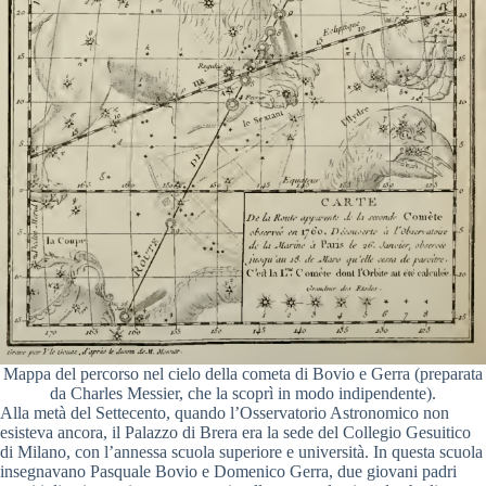
Mappa del percorso nel cielo della cometa di Bovio e Gerra (preparata
da Charles Messier, che la scoprì in modo indipendente).
Alla metà del Settecento, quando l’Osservatorio Astronomico non
esisteva ancora, il Palazzo di Brera era la sede del Collegio Gesuitico
di Milano, con l’annessa scuola superiore e università. In questa scuola
insegnavano Pasquale Bovio e Domenico Gerra, due giovani padri