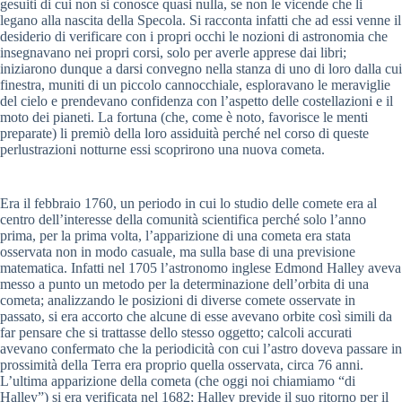
gesuiti di cui non si conosce quasi nulla, se non le vicende che li
legano alla nascita della Specola. Si racconta infatti che ad essi venne il
desiderio di verificare con i propri occhi le nozioni di astronomia che
insegnavano nei propri corsi, solo per averle apprese dai libri;
iniziarono dunque a darsi convegno nella stanza di uno di loro dalla cui
finestra, muniti di un piccolo cannocchiale, esploravano le meraviglie
del cielo e prendevano confidenza con l’aspetto delle costellazioni e il
moto dei pianeti. La fortuna (che, come è noto, favorisce le menti
preparate) li premiò della loro assiduità perché nel corso di queste
perlustrazioni notturne essi scoprirono una nuova cometa.
Era il febbraio 1760, un periodo in cui lo studio delle comete era al
centro dell’interesse della comunità scientifica perché solo l’anno
prima, per la prima volta, l’apparizione di una cometa era stata
osservata non in modo casuale, ma sulla base di una previsione
matematica. Infatti nel 1705 l’astronomo inglese Edmond Halley aveva
messo a punto un metodo per la determinazione dell’orbita di una
cometa; analizzando le posizioni di diverse comete osservate in
passato, si era accorto che alcune di esse avevano orbite così simili da
far pensare che si trattasse dello stesso oggetto; calcoli accurati
avevano confermato che la periodicità con cui l’astro doveva passare in
prossimità della Terra era proprio quella osservata, circa 76 anni.
L’ultima apparizione della cometa (che oggi noi chiamiamo “di
Halley”) si era verificata nel 1682; Halley previde il suo ritorno per il