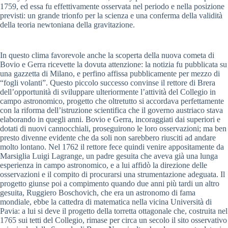
1759, ed essa fu effettivamente osservata nel periodo e nella posizione
previsti: un grande trionfo per la scienza e una conferma della validità
della teoria newtoniana della gravitazione.
In questo clima favorevole anche la scoperta della nuova cometa di
Bovio e Gerra ricevette la dovuta attenzione: la notizia fu pubblicata su
una gazzetta di Milano, e perfino affissa pubblicamente per mezzo di
“fogli volanti”. Questo piccolo successo convinse il rettore di Brera
dell’opportunità di sviluppare ulteriormente l’attività del Collegio in
campo astronomico, progetto che oltretutto si accordava perfettamente
con la riforma dell’istruzione scientifica che il governo austriaco stava
elaborando in quegli anni. Bovio e Gerra, incoraggiati dai superiori e
dotati di nuovi cannocchiali, proseguirono le loro osservazioni; ma ben
presto divenne evidente che da soli non sarebbero riusciti ad andare
molto lontano. Nel 1762 il rettore fece quindi venire appositamente da
Marsiglia Luigi Lagrange, un padre gesuita che aveva già una lunga
esperienza in campo astronomico, e a lui affidò la direzione delle
osservazioni e il compito di procurarsi una strumentazione adeguata. Il
progetto giunse poi a compimento quando due anni più tardi un altro
gesuita, Ruggiero Boschovich, che era un astronomo di fama
mondiale, ebbe la cattedra di matematica nella vicina Università di
Pavia: a lui si deve il progetto della torretta ottagonale che, costruita nel
1765 sui tetti del Collegio, rimase per circa un secolo il sito osservativo