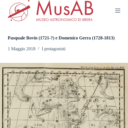
S
a
l
t
a
a
l
Pasquale Bovio (1721-?) e Domenico Gerra (1728-1813)
c
o
1 Maggio 2018
I protagonisti
n
t
e
n
u
t
o