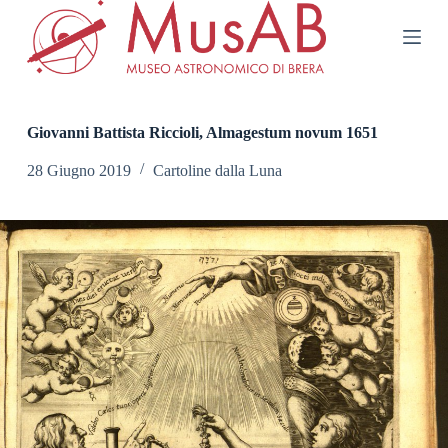
S
a
l
t
a
a
l
Giovanni Battista Riccioli, Almagestum novum 1651
c
o
28 Giugno 2019
Cartoline dalla Luna
n
t
e
n
u
t
o