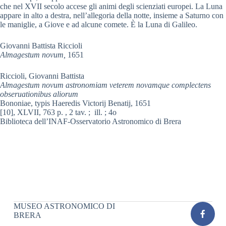
che nel XVII secolo accese gli animi degli scienziati europei. La Luna
appare in alto a destra, nell’allegoria della notte, insieme a Saturno con
le maniglie, a Giove e ad alcune comete. È la Luna di Galileo.
Giovanni Battista Riccioli
Almagestum novum,
1651
Riccioli, Giovanni Battista
Almagestum novum astronomiam veterem novamque complectens
obseruationibus aliorum
Bononiae, typis Haeredis Victorij Benatij, 1651
[10], XLVII, 763 p. , 2 tav. ; ill. ; 4o
Biblioteca dell’INAF-Osservatorio Astronomico di Brera
MUSEO ASTRONOMICO DI
BRERA