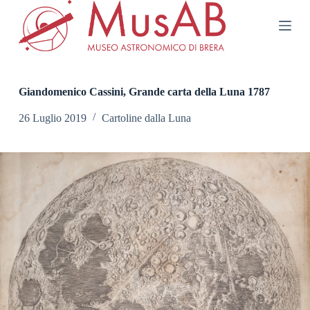
S
a
l
t
a
a
l
Giandomenico Cassini, Grande carta della Luna 1787
c
o
26 Luglio 2019
Cartoline dalla Luna
n
t
e
n
u
t
o