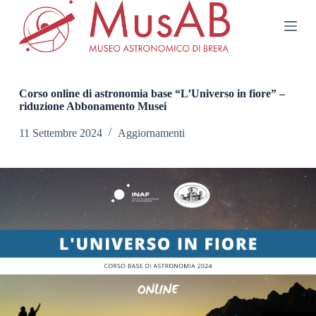
S
a
l
t
a
a
l
Corso online di astronomia base “L’Universo in fiore” –
c
riduzione Abbonamento Musei
o
n
11 Settembre 2024
Aggiornamenti
t
e
n
u
t
o