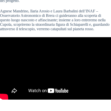
del progetto.
Agnese Mandrino, Ilaria Arosio e Laura Barbalini dell’INAF –
Osservatorio Astronomico di Brera ci guideranno alla scoperta di
questo luogo nascosto e affascinante; insieme a loro entreremo nella
Cupola, scopriremo la straordinaria figura di Schiaparelli e, guardando
attraverso il telescopio, verremo catapultati sul pianeta rosso.