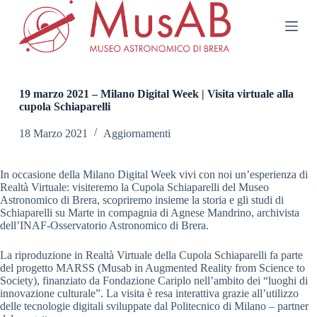
S
a
l
t
a
a
l
19 marzo 2021 – Milano Digital Week | Visita virtuale alla
c
cupola Schiaparelli
o
n
18 Marzo 2021
Aggiornamenti
t
e
n
In occasione della Milano Digital Week vivi con noi un’esperienza di
u
Realtà Virtuale: visiteremo la Cupola Schiaparelli del Museo
t
Astronomico di Brera, scopriremo insieme la storia e gli studi di
o
Schiaparelli su Marte in compagnia di Agnese Mandrino, archivista
dell’INAF-Osservatorio Astronomico di Brera.
La riproduzione in Realtà Virtuale della Cupola Schiaparelli fa parte
del progetto MARSS (Musab in Augmented Reality from Science to
Society), finanziato da Fondazione Cariplo nell’ambito dei “luoghi di
innovazione culturale”. La visita è resa interattiva grazie all’utilizzo
delle tecnologie digitali sviluppate dal Politecnico di Milano – partner