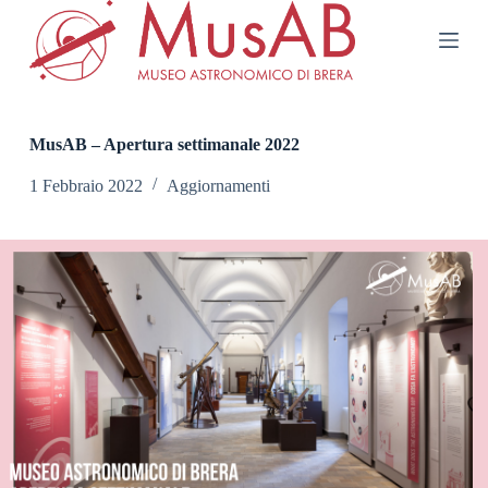
S
a
l
t
a
a
l
MusAB – Apertura settimanale 2022
c
o
1 Febbraio 2022
Aggiornamenti
n
t
e
n
u
t
o