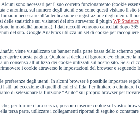
re. Alcuni sono necessari per il suo corretto funzionamento (cookie essenz
ta e anonima, sul numero degli utenti e su come questi visitano il sito (c
funzioni necessarie all’autenticazione e registrazione degli utenti. Il nost
delle statistiche sui visitatori del sito attraverso il plugin
WP Statistics
azione in modalità anonima). I dati raccolti vengono cancellati dopo 365
tenuti del sito. Google Analytics utilizza un set di cookie per raccogliere
inaf.it, viene visualizzato un banner nella parte bassa dello schermo per 
per aprire questa pagina. Qualora si decida di ignorare e/o chiudere la n
un consenso all’utilizzo dei cookie utilizzati sul nostro sito. Se si clic
di rimuovere i cookie attraverso le impostazioni del browser e seguendo 
le preferenze degli utenti. In alcuni browser è possibile impostare regole 
ti i siti, ad eccezione di quelli di cui ci si fida. Per limitare o eliminar
riamo di selezionare la funzione “Aiuto” sul proprio browser per trovar
he, per fornire i loro servizi, possono inserire cookie sul vostro browser
lla terza parte, utilizzare i collegamenti riportati di seguito o contattare 