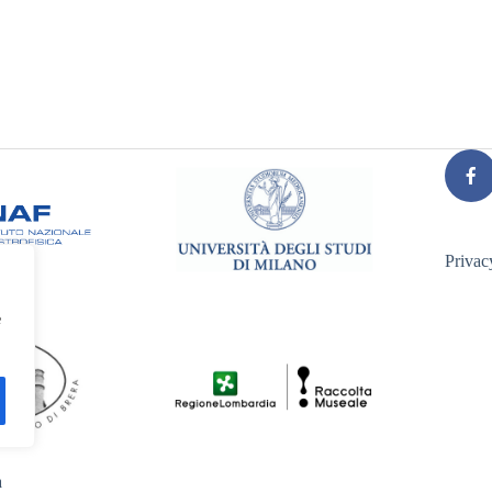
Privac
e
a