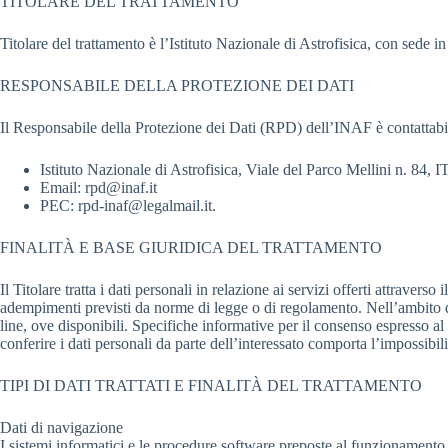
TITOLARE DEL TRATTAMENTO
Titolare del trattamento è l’Istituto Nazionale di Astrofisica, con sed
RESPONSABILE DELLA PROTEZIONE DEI DATI
Il Responsabile della Protezione dei Dati (RPD) dell’INAF è contattabile
Istituto Nazionale di Astrofisica, Viale del Parco Mellini n. 84,
Email: rpd@inaf.it
PEC: rpd-inaf@legalmail.it.
FINALITÀ E BASE GIURIDICA DEL TRATTAMENTO
Il Titolare tratta i dati personali in relazione ai servizi offerti attrave
adempimenti previsti da norme di legge o di regolamento. Nell’ambito delle
line, ove disponibili. Specifiche informative per il consenso espresso al
conferire i dati personali da parte dell’interessato comporta l’impossibilit
TIPI DI DATI TRATTATI E FINALITÀ DEL TRATTAMENTO
Dati di navigazione
I sistemi informatici e le procedure software preposte al funzionamento d