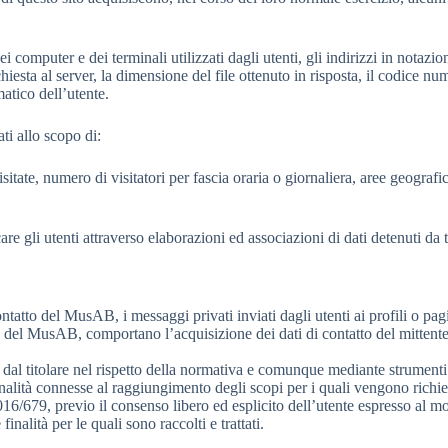
 dei computer e dei terminali utilizzati dagli utenti, gli indirizzi in no
richiesta al server, la dimensione del file ottenuto in risposta, il codice n
matico dell’utente.
ti allo scopo di:
isitate, numero di visitatori per fascia oraria o giornaliera, aree geograf
care gli utenti attraverso elaborazioni ed associazioni di dati detenuti da 
ontatto del MusAB, i messaggi privati inviati dagli utenti ai profili o pag
o del MusAB, comportano l’acquisizione dei dati di contatto del mittente, 
ci dal titolare nel rispetto della normativa e comunque mediante strumenti 
alità connesse al raggiungimento degli scopi per i quali vengono richiesti.
6/679, previo il consenso libero ed esplicito dell’utente espresso al mom
nalità per le quali sono raccolti e trattati.