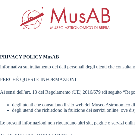
S
a
l
t
a
a
l
c
o
n
PRIVACY POLICY MusAB
t
e
Informativa sul trattamento dei dati personali degli utenti che consult
n
u
PERCHÈ QUESTE INFORMAZIONI
t
o
Ai sensi dell’art. 13 del Regolamento (UE) 2016/679 (di seguito “Regola
degli utenti che consultano il sito web del Museo Astronomico di
degli utenti che richiedono la fruizione dei servizi online, ove dis
Le presenti informazioni non riguardano altri siti, pagine o servizi onli