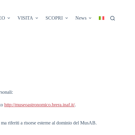
EO
VISITA
SCOPRI
News
sonali:
zzo
http://museoastronomico.brera.inaf.it/
.
to ma riferiti a risorse esterne al dominio del MusAB.