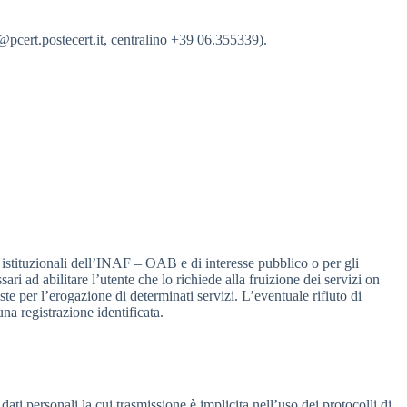
e@pcert.postecert.it, centralino +39 06.355339).
piti istituzionali dell’INAF – OAB e di interesse pubblico o per gli
ri ad abilitare l’utente che lo richiede alla fruizione dei servizi on
te per l’erogazione di determinati servizi. L’eventuale rifiuto di
una registrazione identificata.
ati personali la cui trasmissione è implicita nell’uso dei protocolli di