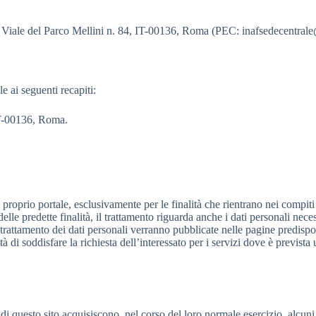
e in Viale del Parco Mellini n. 84, IT-00136, Roma (PEC: inafsedecentral
 ai seguenti recapiti:
 IT-00136, Roma.
rso il proprio portale, esclusivamente per le finalità che rientrano nei com
 predette finalità, il trattamento riguarda anche i dati personali necessa
 trattamento dei dati personali verranno pubblicate nelle pagine predispos
à di soddisfare la richiesta dell’interessato per i servizi dove è prevista 
i questo sito acquisiscono, nel corso del loro normale esercizio, alcuni d