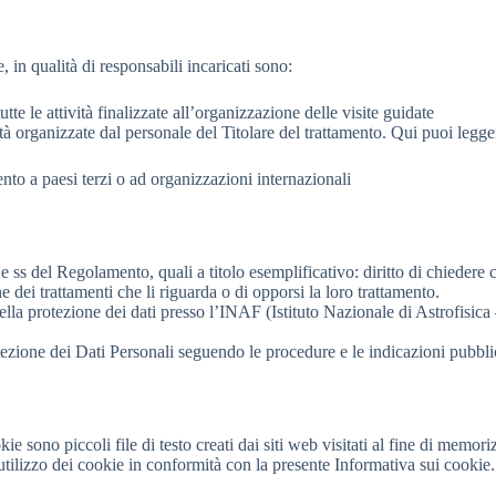
 in qualità di responsabili incaricati sono:
utte le attività finalizzate all’organizzazione delle visite guidate
ività organizzate dal personale del Titolare del trattamento. Qui puoi leg
ento a paesi terzi o ad organizzazioni internazionali
15 e ss del Regolamento, quali a titolo esemplificativo: diritto di chiedere
ne dei trattamenti che li riguarda o di opporsi la loro trattamento.
della protezione dei dati presso l’INAF (Istituto Nazionale di Astrofisic
otezione dei Dati Personali seguendo le procedure e le indicazioni pubblic
okie sono piccoli file di testo creati dai siti web visitati al fine di memo
 utilizzo dei cookie in conformità con la presente Informativa sui cookie.