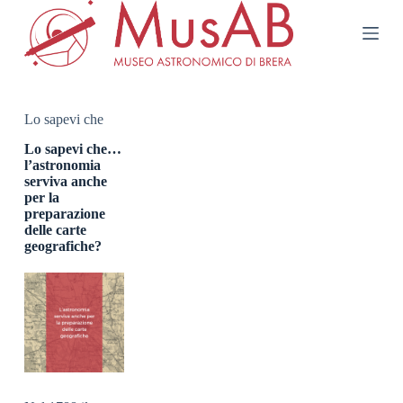
S
a
l
t
a
a
l
Lo sapevi che
c
o
Lo sapevi che…
n
l’astronomia
t
serviva anche
e
per la
n
preparazione
u
delle carte
t
geografiche?
o