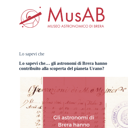
S
a
l
t
a
a
l
c
o
n
Lo sapevi che
t
e
Lo sapevi che… gli astronomi di Brera hanno
n
contribuito alla scoperta del pianeta Urano?
u
t
o